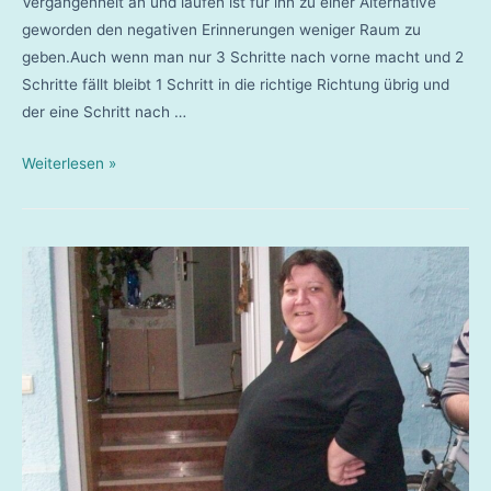
Vergangenheit an und laufen ist für ihn zu einer Alternative
geworden den negativen Erinnerungen weniger Raum zu
geben.Auch wenn man nur 3 Schritte nach vorne macht und 2
Schritte fällt bleibt 1 Schritt in die richtige Richtung übrig und
der eine Schritt nach …
Kai
Weiterlesen »
Helmstetter