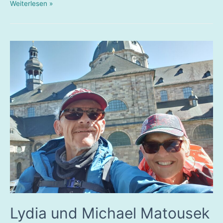
Karsten
Weiterlesen »
Behle
Lydia und Michael Matousek