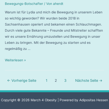
Bewegungs-Botschafter
/ Von
aherdt
Warum ist für Lydia und mich die Bewegung in unserem Leben
so wichtig geworden? Wir wurden beide 2018 in
Sachsenhausen operiert und bekamen einen Schlauchmagen.
Durch viele gute Bekannte – Freunde und Mitstreiter schafften
wir es unsere Ernährung umzustellen und Bewegung in unser
Leben zu bringen. Mit der Bewegung zu starten und es
regelmäßig zu …
Lydia
Weiterlesen »
und
Michael
Matousek
Seitennummerierung
←
Vorherige Seite
1
2
3
Nächste Seite
→
der
Beiträge
Copyright © 2026 March 4 Obesity | Powered by Adipositas Hessen