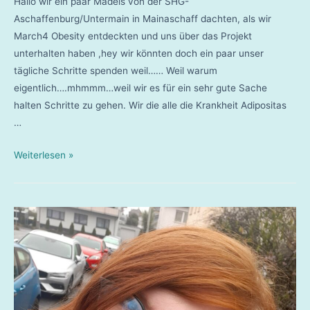
Hallo wir ein paar Mädels von der SHG-
Aschaffenburg/Untermain in Mainaschaff dachten, als wir
March4 Obesity entdeckten und uns über das Projekt
unterhalten haben ,hey wir könnten doch ein paar unser
tägliche Schritte spenden weil…… Weil warum
eigentlich….mhmmm…weil wir es für ein sehr gute Sache
halten Schritte zu gehen. Wir die alle die Krankheit Adipositas
…
SHG
Weiterlesen »
Aschaffenburg
Untermain