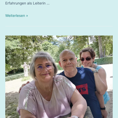
Erfahrungen als Leiterin …
Adipositas
Weiterlesen »
Selbsthilfegruppe
Chemnitz